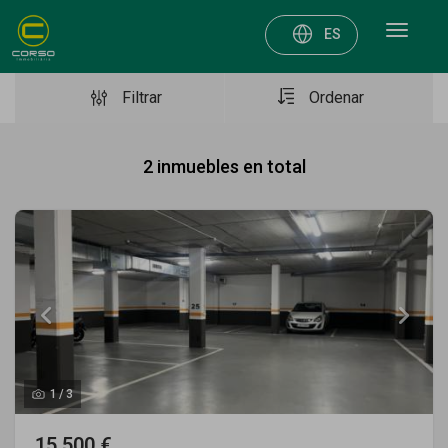
Toggle
ES
navigat
Filtrar
Ordenar
2
inmuebles en total
1
/
3
15.500 €