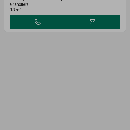
Granollers
2
13 m